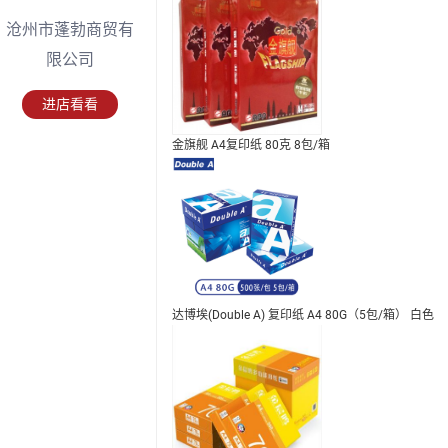
沧州市蓬勃商贸有
限公司
进店看看
金旗舰 A4复印纸 80克 8包/箱
达博埃(Double A) 复印纸 A4 80G（5包/箱） 白色